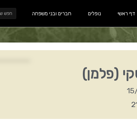
חיפוש
דף ראשי
נופלים
חברים ובני משפחה
קי (פלמן)