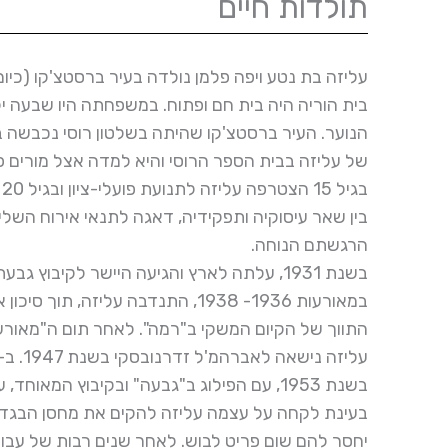
תולדות חיים
עליזה בת נטע ויפה פלמן נולדה בעיר ברסטצ'קו (כיום
בית הוריה היה בית חם ופתוח. במשפחתה היו שבעה יל
הנוער. העיר ברסטצ'קו שהיתה בשלטון רוסי נכבשה ב
של עליזה בבית הספר הרוסי והיא למדה אצל מורים פ
ב
בין שאר עיסוקיה ותפקידיה, דאגה לתנאי אירוח השל
הרגשתם הנוחה.
בשנת 1931, עלתה לארץ והגיעה היישר לקיבוץ גבעת השלושה.
במאורעות 1936- 1938, התנדבה ע
התווך של הקיום המשקי ב"רמה". לאחר תום ה"מאורע
עליזה נישאה לאברהמ'ל זדרנובסקי בשנת 1947. ב-1948 נולדה עמליה, בתם היחידה.
בשנת 1953, עם הפילוג ב"גבעה" ובקיבוץ המאוחד, עברה המשפחה לעינת.
בעינת לקחה על עצמה עליזה להקים את מחסן הבגדים
יחסר להם שום פריט לבוש. לאחר שנים רבות של עבו