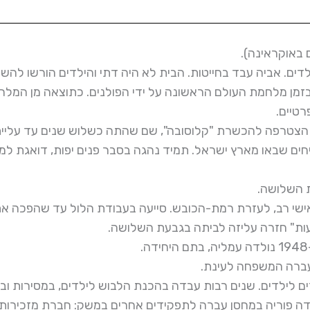
 באוקראינה).
דים. אביה עבד בחייטות. הבית לא היה דתי והילדים הורשו להש
זמן מלחמת העולם הראשונה על ידי הפולנים. כתוצאה מן המלח
רטיים.
גיל 15 הצטרפה עליזה לתנועת פועלי-ציון ובגיל 20 הצטרפה להכשרת "קלוסובה", שם שהתה כשלוש שנ
יחים שבאו מארץ ישראל. תמיד נהגה בסבר פנים יפות, דואגת למ
ליזה, תוך סיכון אישי רב, לעזרת רמת-הכובש. סייעה בעבודת הלול עד שהפ
ות" חזרה עליזה לביתה בגבעת השלושה.
 לילדים. שנים רבות עבדה בהכנת הלבוש לילדים, במסירות וב
דה פוריה במחסן עברה לתפקידים אחרים במשק: חברת מזכירות, 