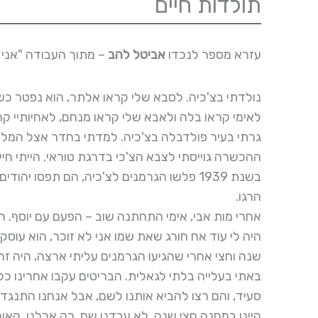
תולדות חיים
עזרא מספר לנכדו
אביטל להב
– מתוך העבודה "אני ומ
נולדתי בצ'כיה. לסבא שלי קראו אלתר, הוא נפטר כשהיה בן 85, לסבתא שלי ק
לאימי קראו בלה ולאבא שלי קראו מנחם, לאחיותיי קר
גרתי בעיר פולדבלה בצ'כיה. למדתי בחדר אצל המלמ
ההכשרה גוייסתי לצבא הצ'כי בדרגת טוראי. הייתי חיי
בשנת 1939 פלשו הגרמנים לצ'כיה, הם תפסו 
הרגו.
אחרי מות אבי, אימי התחתנה שוב – הפעם עם יוסף. הי
היה לי עוד אח חורג שאת שמו אני לא זוכר, הוא עוסק 
שנה וחצי אחרי שהגיעו הגרמנים עליתי ארצה, היה זה בשנת 1940 באוניה אידלה. כעבור 3 חודשים, הגענו לחוף
באתי בעלייה בלתי לגאלית. הבריטים עקבו אחרינו כל 
סעיד, והם רצו להביא אותנו לשם, אבל אנחנו התנגד
היינו במחנה חצי שנה, לא עבדנו שם, רק אכלנו, האוכ