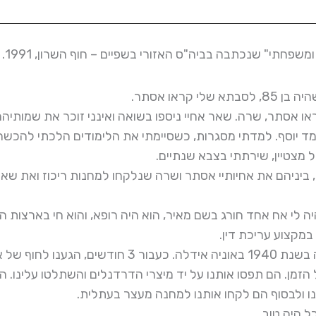
שפחתי" שנכתבה בביה"ס האזורי בשפיים – חוף השרון, 1991.
ראו אסתר.
או אסתר, שרה. שאר אחיי ניספו בשואה ואינני זוכר את שמותיהם
ד יוסף. למדתי מסגרות, כשסיימתי את הלימודים הלכתי להכשר
ל מצטיין, שירתתי בצבא שנתיים.
יהודים, ביניהם את אחיותיי אסתר ושרה שנלקחו למחנות ריכוז ואת ש
ה לי אח אחד חורג בשם מאיר, הוא היה רופא, והוא חי בארצות ה
במקצוע עריכת דין.
 של ארץ ישראל.
הזמן. הם תפסו אותנו על יד מיצרי הדרדנלים והשתלטו עלינו. הי
נו ולבסוף הם לקחו אותנו למחנה מעצר בעתלית.
ל היה טוב.