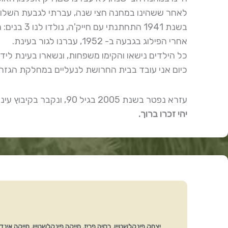
לאחר ששהינו במחנה חצי שנה, עברתי לגבעת השלוש
בשנת 1941 התחתנתי עם חייק'ה, נולדו לנו 3 בנים: מנחם נולד ב-1942, אריה נולד ב-1946, ומשה נולד ב-1949.
אחרי הפילוג בגבעה ב- 1952, עברנו לגור בעינת.
כל הילדים נישאו והקימו משפחות, ונשארו בעינת ליד
כיום אני עובד בבית החרושת לנעליים במחלקת הגזרנ
עזרא נפטר בשנת 2005 בגיל 90, ונקבר בקיבוץ עינת.
יהי זכרו ברוך.
יצחק פינקלשטיין, רסיה פריז, חייקה פינקלשטיין, חייקה אינדי