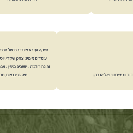
חייקה ועזרא אינדיג בטיול חברי
עומדים מימין: יצחק שקדי, יו
ומינה רודברג . יושבים מימין : א
ד ווגמייסטר ואליהו כהן.
חיה גרינבאום, ח