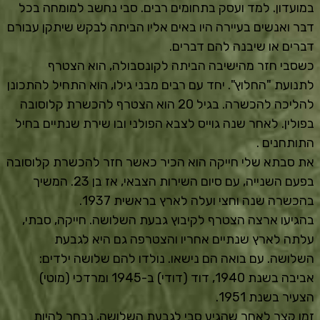
במועדון. למד ועסק בתחומים רבים. סבי נחשב למומחה בכל
דבר ואנשים בעיירה היו באים אליו הביתה לבקש שיתקן עבורם
דברים או שיבנה להם דברים.
כשסבי חזר מהישיבה הביתה לקונסבולה, הוא הצטרף
לתנועת "החלוץ". יחד עם רבים מבני גילו, הוא התחיל להתכונן
להליכה להכשרה. בגיל 20 הוא הצטרף להכשרת קלוסובה
בפולין. לאחר שנה גוייס לצבא הפולני ובו שירת שנתיים בחיל
התותחנים .
את סבתא שלי חייקה הוא הכיר כאשר חזר להכשרת קלוסובה
בפעם השנייה, עם סיום השירות הצבאי, אז בן 23. המשיך
בהכשרה שנה וחצי ועלה לארץ בראשית 1937.
בהגיעו ארצה הצטרף לקיבוץ גבעת השלושה. חייקה, סבתי,
עלתה לארץ שנתיים אחריו והצטרפה גם היא לגבעת
השלושה. עם בואה הם נישאו. נולדו להם שלושה ילדים:
אביבה בשנת 1940, דוד (דודי) ב-1945 ומרדכי (מוטי)
הצעיר בשנת 1951.
זמן קצר לאחר שהגיע סבי לגבעת השלושה, נבחר להיות