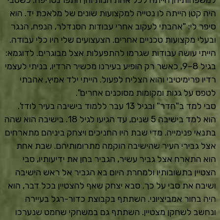
היה קטן הייתה לו נטייה למקצועות שונים של מלאכת יד. הוא
סיפר לי: "אהבתי לעקוב אחרי עבודות הסנדלר, הנפח, הנגר
ובעלי מקצועות טכניים אחרים. הצעצועים שלי היו כלי עבודה.
הייתי עושה עבודות שגרמו להתפעלות אצל מבוגרים. לדוגמא:
בגיל 8–9, כאשר רק הופיע בעירנו מכשיר הרדיו, בניתי לעצמי
רדיו פרימיטיבי והוא הצליח לפעול. הייתי ילד אמיץ, אהבתי
לטפס על גגות ומקומות מסוכנים אחרים".
סבי למד ב"חדר" ובגיל 13 עבר ללמוד בישיבה בעיר לודז'.
הוא למד בישיבה 5 שנים, עד הגיעו לגיל 18. בישיבה הוא שהה
בתנאי פנימייה. מדי שבת היו החניכים ויצחק ביניהם מתארחים
אצל גבירי העיר שהישיבה הוקמה מתרומותיהם. שבת אחת
הוא התארח אצל גביר עשיר, הגביר בחן את ידיעותיו, סבי
הצטיין בתשובותיו ולמחרת היום בא הגביר אל ראש הישיבה
ושיבח את סבי על כך. סבא יצחק שאף להצטיין בכל דבר, הוא
היה בחור אמביציוני. השתתף בקבוצת כדור-רגל בעיירה
ונחשב לשחקן מצטיין. השתתף גם במשחקי שחמט שנערכו