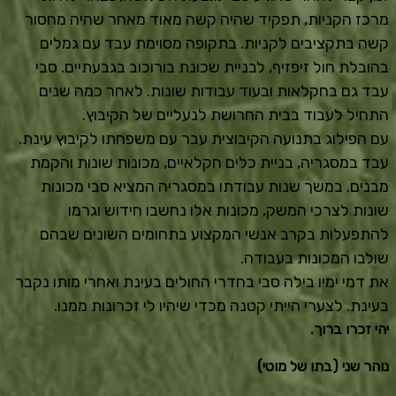
מרכז הקניות, תפקיד שהיה קשה מאוד מאחר שהיה מחסור
קשה בתקציבים לקניות. בתקופה מסוימת עבד עם גמלים
בהובלת חול זיפזיף, לבניית שכונת בורוכוב בגבעתיים. סבי
עבד גם בחקלאות ובעוד עבודות שונות. לאחר כמה שנים
התחיל לעבוד בבית החרושת לנעליים של הקיבוץ.
עם הפילוג בתנועה הקיבוצית עבר עם משפחתו לקיבוץ עינת.
עבד במסגריה, בניית כלים חקלאיים, מכונות שונות והקמת
מבנים. במשך שנות עבודתו במסגריה המציא סבי מכונות
שונות לצרכי המשק, מכונות אלו נחשבו חידוש וגרמו
להתפעלות בקרב אנשי המקצוע בתחומים השונים שבהם
שולבו המכונות בעבודה.
את דמי ימיו בילה סבי בחדרי החולים בעינת ואחרי מותו נקבר
בעינת. לצערי הייתי קטנה מכדי שיהיו לי זכרונות ממנו.
יהי זכרו ברוך.
נוהר שני (בתו של מוטי)