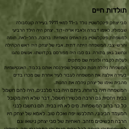
תולדות חיים
סבי יצחק פינקלשטיין נולד ב-11 למאי 1911 בעיירה קונסבולה
שבפולין, לאימו דבורה ולאביו אריה-דוד. יצחק היה הילד הרביעי
למשפחת פינקלשטיין בין האחים והאחיות: ברוכה, רחל-לאה, חומה
והרש-צבי. המשפחה הייתה דתית. אביו של יצחק היה ראש הקהילה
ונחשב גאון בתורה. גם סבו היה מפורסם בקדושתו. אנשים נהגו
לעלות לקברו ולהניח שם פתקים.
המשפחה ניהלה חנות טקסטיל שפירנסה אותם בכבוד. האנטישמיות
בעיירה אילצה את המשפחה לעבור לעיר אחרת שם מכרו בדים
מהבית ואימו של יצחק ניהלה את החנות.
המשפחה חיה ברווחה, ביתם היה בנוי מלבנים, היה להם חשמל
בבית ויחסית גם הרבה מכשירי חשמל, דבר שלא היה מקובל
כל כך ברוב המשפחות. מים לא היו בבית. הם נחשבו לבני
המעמד הבינוני, התלבשו יפה ואכלו טוב. לאמא של יצחק היו
הרבה תכשיטים מזהב. האחיות של סבי יצחק נישאו וגם
למשפחותיהן הייתה לכל אחת חנות והן התפרנסו יפה. כשסבי