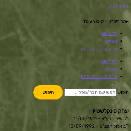
דילוג לתוכן
אתר זיכרון - קיבוץ עינת
דף ראשי
נופלים
חברים ובני משפחה
דף ראשי
נופלים
חברים ובני משפחה
חיפוש
חיפוש
יצחק פינקלשטיין
י"ג אייר תרע"א - 11/05/1911
י"ב אלול תשנ"ב - 10/09/1992