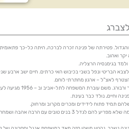
לצברג
דול. פטירתה של פנינה זכרה לברכה, היתה כל-כך פתאומית ומ
יקר ואהוב.
מת העולם השניה בשנת 1939 התגייס לצבא הבריטי ונפל בשבי בכיבוש האי כרתים. חיים ישב
צטרף לאצ"ל – ארגון מחתרתי לוחם.
חיים מקים משפחה עם פנינה ז"ל ובונה את ביתו 
נינה וחיים, נולד כבר בעינת.
שלהם תמיד פתוח לידידים ומכרים מקרוב ומרחוק.
חיים ופנינה, שניהם ידעו הרבה סבל וצער בנעוריהם, מה שלא מפריע להם לגדל 3 ב
נינה נשבר, נקטע משהו חזק מאד במשפחת אנגל וחסרונה של פ