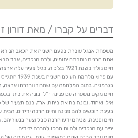
דברים על קברו / מאת דורון ז
משפחת אנגל עוברת בפעם השניה את הכאב הנורא והג
אתם הבנים נותרתם יתומים, ולכם הנכדים, אבד סבא 
חיים נולד בשנת 1921 בצ'כיה. בגיל צעיר עלה ארצה ולמד בגימנסיה הרצליה.
עם פרוץ מלח
בגרמניה. בתום המלחמה עם שחרורו וחזרתו ארצה, ה
אילן ואהוד, ובונה בה את ביתה. ארז, בנם הצעיר של פ
בעינת רוכשים להם פנינה וחיים הרבה ידידים. הבית 
יפים עם הנכדים ולהיות מרכז להרבה ידידים.
חיים עבד הרבה שנים במאפיית עינת. עם מותה של פ